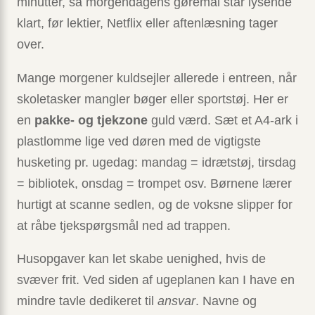
minutter, så morgendagens gøremål står lysende
klart, før lektier, Netflix eller aftenlæsning tager
over.
Mange morgener kuldsejler allerede i entreen, når
skoletasker mangler bøger eller sportstøj. Her er
en
pakke- og tjekzone
guld værd. Sæt et A4-ark i
plastlomme lige ved døren med de vigtigste
husketing pr. ugedag: mandag = idrætstøj, tirsdag
= bibliotek, onsdag = trompet osv. Børnene lærer
hurtigt at scanne sedlen, og de voksne slipper for
at råbe tjekspørgsmål ned ad trappen.
Husopgaver kan let skabe uenighed, hvis de
svæver frit. Ved siden af ugeplanen kan I have en
mindre tavle dedikeret til
ansvar
. Navne og