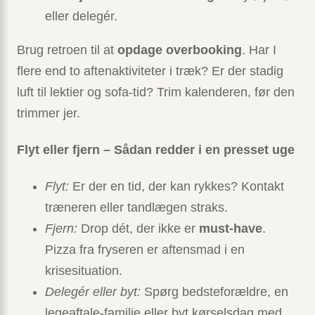
eller delegér.
Brug retroen til at
opdage overbooking
. Har I
flere end to aftenaktiviteter i træk? Er der stadig
luft til lektier og sofa-tid? Trim kalenderen, før den
trimmer jer.
Flyt eller fjern – Sådan redder i en presset uge
Flyt:
Er der en tid, der kan rykkes? Kontakt
træneren eller tandlægen straks.
Fjern:
Drop dét, der ikke er
must-have
.
Pizza fra fryseren er aftensmad i en
krisesituation.
Delegér eller byt:
Spørg bedsteforældre, en
legeaftale-familie eller byt kørselsdag med