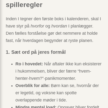
spilleregler
Inden I tegner den første boks i kalenderen, skal I
have styr på
hvorfor
og
hvordan
I planlægger.
Den fælles forståelse gør det nemmere at holde
fast, når hverdagen begynder at ryste planen.
1. Sæt ord på jeres formål
Ro i hovedet:
Når aftaler ikke kun eksisterer
i hukommelsen, bliver der færre “hvem-
henter-hvem?”-panik­momenter.
Overblik for alle:
Børn kan se, hvornår der
er legetid, og voksne kan spotte
overlappende møder i tide.
Mindre mental load:
Opgaver bliver fordelt