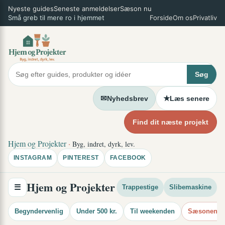
Spring
Nyeste guides
Seneste anmeldelser
Sæson nu
×
Små greb til mere ro i hjemmet
Forside
Om os
Privatliv
til
indhold
Søg
✉
★
Nyhedsbrev
Læs senere
Find dit næste projekt
Hjem og Projekter
·
Byg, indret, dyrk, lev.
INSTAGRAM
PINTEREST
FACEBOOK
Hjem og Projekter
☰
Trappestige
Slibemaskine
Begyndervenlig
Under 500 kr.
Til weekenden
Sæsonens i