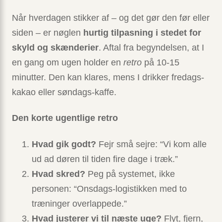
Når hverdagen stikker af – og det gør den før eller
siden – er nøglen
hurtig tilpasning i stedet for
skyld og skænderier
. Aftal fra begyndelsen, at I
en gang om ugen holder en
retro
på 10-15
minutter. Den kan klares, mens I drikker fredags-
kakao eller søndags-kaffe.
Den korte ugentlige retro
Hvad gik godt?
Fejr små sejre: “Vi kom alle
ud ad døren til tiden fire dage i træk.”
Hvad skred?
Peg på systemet, ikke
personen: “Onsdags-logistikken med to
træninger overlappede.”
Hvad justerer vi til næste uge?
Flyt, fjern,