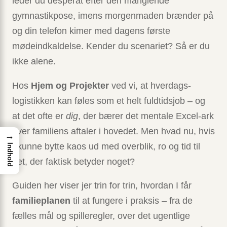
leder du desperat efter den manglende
gymnastikpose, imens morgenmaden brænder på
og din telefon kimer med dagens første
mødeindkaldelse. Kender du scenariet? Så er du
ikke alene.
Hos
Hjem og Projekter
ved vi, at hverdags­
logistikken kan føles som et helt fuldtidsjob – og
at det ofte er
dig
, der bærer det mentale Excel-ark
over familiens aftaler i hovedet. Men hvad nu, hvis
→
I kunne bytte kaos ud med overblik, ro og tid til
Indhold
det, der faktisk betyder noget?
Guiden her viser jer trin for trin, hvordan I får
familieplanen
til at fungere i praksis – fra de
fælles mål og spilleregler, over det ugentlige