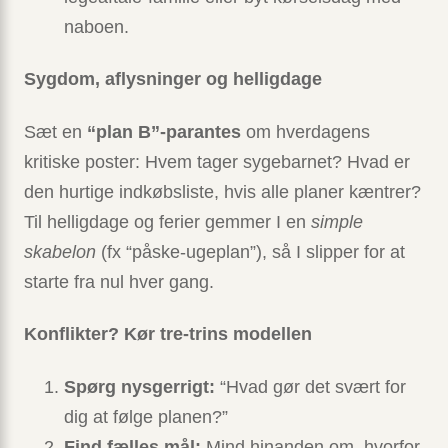
naboen.
Sygdom, aflysninger og helligdage
Sæt en
“plan B”-parantes
om hverdagens
kritiske poster: Hvem tager sygebarnet? Hvad er
den hurtige indkøbsliste, hvis alle planer kæntrer?
Til helligdage og ferier gemmer I en
simple
skabelon
(fx “påske-ugeplan”), så I slipper for at
starte fra nul hver gang.
Konflikter? Kør tre-trins modellen
Spørg nysgerrigt:
“Hvad gør det svært for
dig at følge planen?”
Find fælles mål:
Mind hinanden om, hvorfor