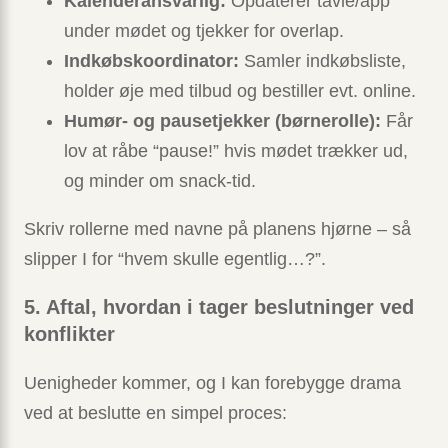
Kalenderansvarlig:
Opdaterer tavle/app
under mødet og tjekker for overlap.
Indkøbskoordinator:
Samler indkøbsliste,
holder øje med tilbud og bestiller evt. online.
Humør- og pausetjekker (børnerolle):
Får
lov at råbe “pause!” hvis mødet trækker ud,
og minder om snack-tid.
Skriv rollerne med navne på planens hjørne – så
slipper I for “hvem skulle egentlig…?”.
5. Aftal, hvordan i tager beslutninger ved
konflikter
Uenigheder kommer, og I kan forebygge drama
ved at beslutte en simpel proces: