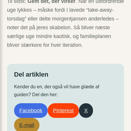
Til sidst:
Gem det, der virker
. Når en udfordrende
uge lykkes – måske fordi I lavede “take-away-
torsdag” eller delte morgentjansen anderledes –
noter det på jeres skabelon. Så bliver næste
særlige uge mindre kaotisk, og familieplanen
bliver stærkere for hver iteration.
Del artiklen
Kender du en, der også vil have glæde af
guiden? Del den her:
Facebook
Pinterest
X
E-mail