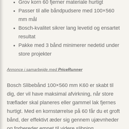
Grov korn 60 fjerner materiale hurtigt
Passer til alle båndpudsere med 100×560
mm mål
Bosch-kvalitet sikrer lang levetid og ensartet
resultat
Pakke med 3 bånd minimerer nedetid under
store projekter
Annonce i samarbejde med
PriceRunner
Bosch Slibebånd 100×560 mm K60 er skabt til
dig, der vil have maksimal afvirkning, når store
træflader skal planeres eller gammel lak fjernes
hurtigt. Med en kornstørrelse på 60 får du et groft
bånd, der effektivt æder sig gennem ujævnheder
og forbereder emnet til videre slibning.