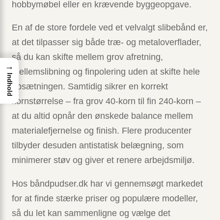
hobby­møbel eller en krævende byggeopgave.
En af de store fordele ved et velvalgt slibebånd er,
at det tilpasser sig både træ- og metaloverflader,
så du kan skifte mellem grov afretning,
→
mellemslibning og finpolering uden at skifte hele
Indhold
opsætningen. Samtidig sikrer en korrekt
kornstørrelse – fra grov 40-korn til fin 240-korn –
at du altid opnår den ønskede balance mellem
materialefjernelse og finish. Flere producenter
tilbyder desuden antistatisk belægning, som
minimerer støv og giver et renere arbejdsmiljø.
Hos båndpudser.dk har vi gennemsøgt markedet
for at finde stærke priser og populære modeller,
så du let kan sammenligne og vælge det