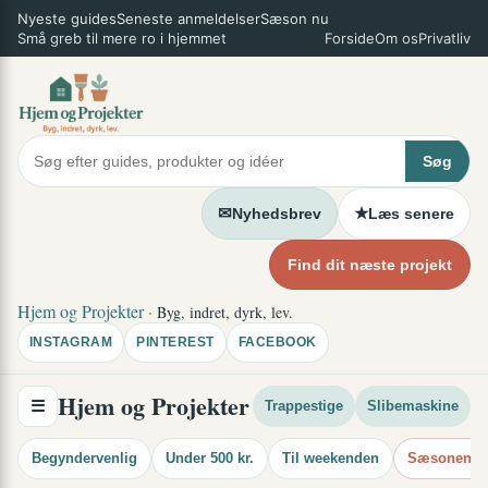
Spring
Nyeste guides
Seneste anmeldelser
Sæson nu
×
Små greb til mere ro i hjemmet
Forside
Om os
Privatliv
til
indhold
Søg
✉
★
Nyhedsbrev
Læs senere
Find dit næste projekt
Hjem og Projekter
·
Byg, indret, dyrk, lev.
INSTAGRAM
PINTEREST
FACEBOOK
Hjem og Projekter
☰
Trappestige
Slibemaskine
Begyndervenlig
Under 500 kr.
Til weekenden
Sæsonens i