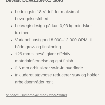
Dewalt DCW210N-XJ Solo
Ledningsfri 18 V drift for maksimal
bevægelsesfrihed
Letvægtsdesign på kun 0,93 kg mindsker
træthed
Variabel hastighed 8.000–12.000 OPM til
både grov- og finslibning
125 mm slibesål giver effektiv
materialefjernelse og glat finish
2,6 mm orbit sikrer swirl-fri overflade
Inkluderet støvpose reducerer støv og holder
arbejdsområdet rent
Annonce i samarbejde med
PriceRunner