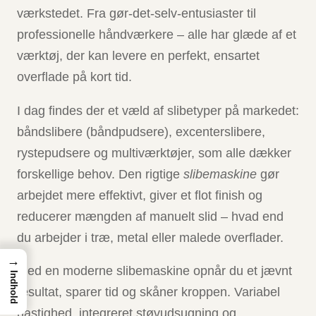
værkstedet. Fra gør-det-selv-entusiaster til
professionelle håndværkere – alle har glæde af et
værktøj, der kan levere en perfekt, ensartet
overflade på kort tid.
I dag findes der et væld af slibetyper på markedet:
båndslibere (båndpudsere), excenterslibere,
rystepudsere og multiværktøjer, som alle dækker
forskellige behov. Den rigtige
slibemaskine
gør
arbejdet mere effektivt, giver et flot finish og
reducerer mængden af manuelt slid – hvad end
du arbejder i træ, metal eller malede overflader.
→
Med en moderne slibemaskine opnår du et jævnt
Indhold
resultat, sparer tid og skåner kroppen. Variabel
hastighed, integreret støvudsugning og