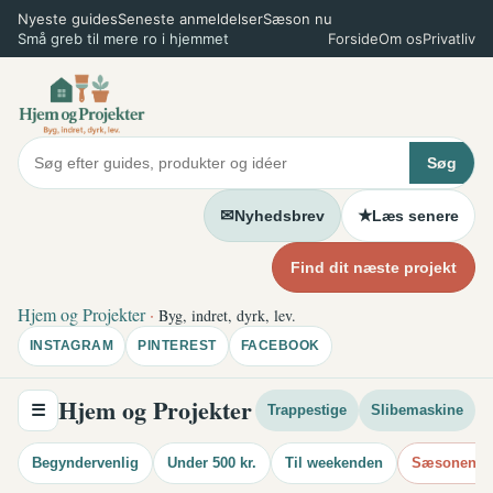
Spring
Nyeste guides
Seneste anmeldelser
Sæson nu
Små greb til mere ro i hjemmet
Forside
Om os
Privatliv
til
indhold
Søg
✉
★
Nyhedsbrev
Læs senere
Find dit næste projekt
Hjem og Projekter
·
Byg, indret, dyrk, lev.
INSTAGRAM
PINTEREST
FACEBOOK
Hjem og Projekter
☰
Trappestige
Slibemaskine
Begyndervenlig
Under 500 kr.
Til weekenden
Sæsonens i