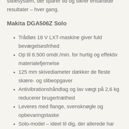
slibesystem, der sparer tid og sikrer ensartede
resultater – hver gang.
Makita DGA506Z Solo
Trådløs 18 V LXT-maskine giver fuld
bevægelsesfrihed
Op til 8.500 omdr./min. for hurtig og effektiv
materialefjernelse
125 mm skivediameter dækker de fleste
skære- og slibeopgaver
Antivibrationshåndtag og lav vægt på 2,6 kg
reducerer brugertræthed
Leveres med flange, svensknøgle og
opbevaringstaske
Solo-model – ideel til dig, der allerede har