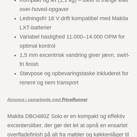
Kompakt og let (1,1 kg) – ideel til trange eller
over-hoved-opgaver
Ledningsfri 18 V drift kompatibel med Makita
LXT-batterier
Variabel hastighed 11.000–14.000 OPM for
optimal kontrol
1,5 mm excentrisk vandring giver jævn, swirl-
fri finish
Støvpose og opbevaringstaske inkluderet for
renere og nem transport
Annonce i samarbejde med
PriceRunner
Makita DBO480Z Solo er en kompakt og effektiv
excentersliber, der gør det let at opnå en ensartet
overfladefinish på alt fra møbler og køkkenlåger til