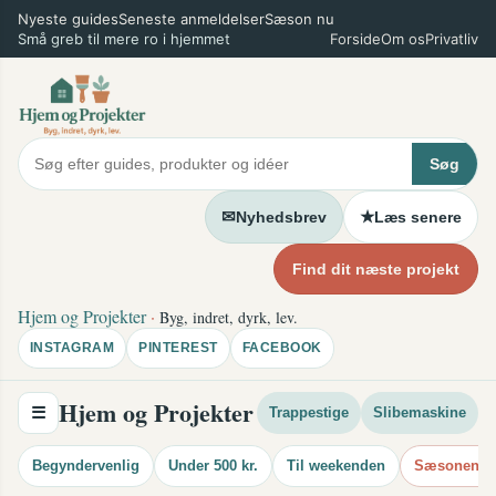
Spring
Nyeste guides
Seneste anmeldelser
Sæson nu
×
Små greb til mere ro i hjemmet
Forside
Om os
Privatliv
til
indhold
Søg
✉
★
Nyhedsbrev
Læs senere
Find dit næste projekt
Hjem og Projekter
·
Byg, indret, dyrk, lev.
INSTAGRAM
PINTEREST
FACEBOOK
Hjem og Projekter
☰
Trappestige
Slibemaskine
Begyndervenlig
Under 500 kr.
Til weekenden
Sæsonens i