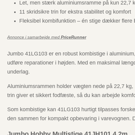
Let, men stærk aluminiumsramme på kun 22,7 
11 skridsikre trin for ekstra stabilitet og komfort
Fleksibel kombifunktion – én stige dækker flere
Annonce i samarbejde med
PriceRunner
Jumbo 41LG103 er en robust kombistige i aluminium, de
udføre reparationer i højden. Med en maksimal længde
underlag.
Aluminiumsrammen holder vægten nede på 22,7 kg, hvi
trin giver et sikkert fodfæste, så du kan arbejde komf
Som kombistige kan 41LG103 hurtigt tilpasses forskel
den sammen for kompakt opbevaring i varevognen. Den 
Jumbo Hobby Multistige 41JH101 4.2m