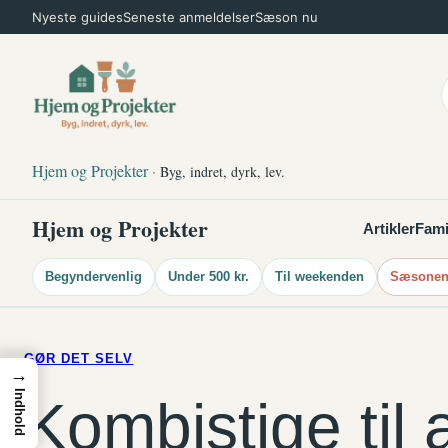
Spring
Nyeste guides
Seneste anmeldelser
Sæson nu
til
indhold
Hjem og Projekter
·
Byg, indret, dyrk, lev.
Hjem og Projekter
Artikler
Fami
Begyndervenlig
Under 500 kr.
Til weekenden
Sæsonens
GØR DET SELV
→
Indhold
Kombistige til a