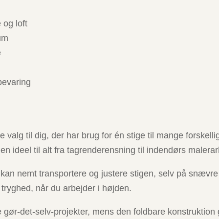
 og loft
ium
e
bevaring
valg til dig, der har brug for én stige til mange forske
n ideel til alt fra tagrende­rensning til indendørs malera
kan nemt transportere og justere stigen, selv på snævr
r tryghed, når du arbejder i højden.
ste gør-det-selv-projekter, mens den foldbare konstrukti