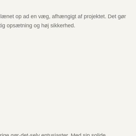
r lænet op ad en væg, afhængigt af projektet. Det gør
rtig opsætning og høj sikkerhed.
ge gør-det-selv entusiaster. Med sin solide