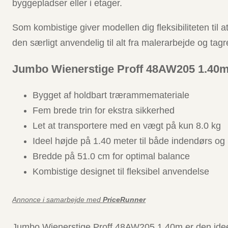
byggepladser eller i etager.
Som kombistige giver modellen dig fleksibiliteten til
den særligt anvendelig til alt fra malerarbejde og tag
Jumbo Wienerstige Proff 48AW205 1.40
Bygget af holdbart trærammemateriale
Fem brede trin for ekstra sikkerhed
Let at transportere med en vægt på kun 8.0 kg
Ideel højde på 1.40 meter til både indendørs o
Bredde på 51.0 cm for optimal balance
Kombistige designet til fleksibel anvendelse
Annonce i samarbejde med
PriceRunner
Jumbo Wienerstige Proff 48AW205 1.40m er den ideelle