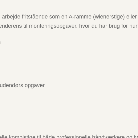
 at arbejde fritstående som en A-ramme (wienerstige) elle
rende­rens til monteringsopgaver, hvor du har brug for hu
m
g udendørs opgaver
 kombistige til både professionelle håndværkere og ivri