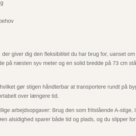
kg
 behov
r giver dig den fleksibilitet du har brug for, uanset om
 på næsten syv meter og en solid bredde på 73 cm står s
lket gør stigen håndterbar at transportere rundt på by
ortabelt over længere tid.
lige arbejdsopgaver: Brug den som fritstående A-stige, l
alsidighed sparer både tid og plads, og du slipper for 