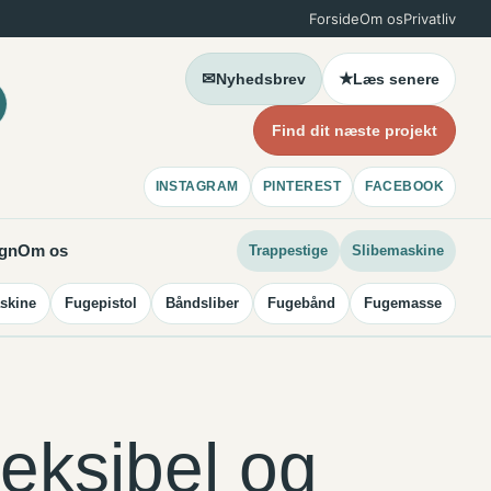
Forside
Om os
Privatliv
✉
★
Nyhedsbrev
Læs senere
Find dit næste projekt
INSTAGRAM
PINTEREST
FACEBOOK
ign
Om os
Trappestige
Slibemaskine
skine
Fugepistol
Båndsliber
Fugebånd
Fugemasse
Tr
leksibel og