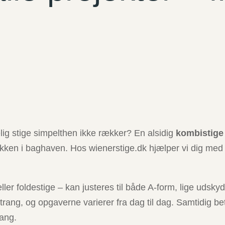
elig stige simpelthen ikke rækker? En alsidig
kombistige
ækken i baghaven. Hos wienerstige.dk hjælper vi dig med a
er foldestige – kan justeres til både A-form, lige udskydn
r trang, og opgaverne varierer fra dag til dag. Samtidig be
gang.