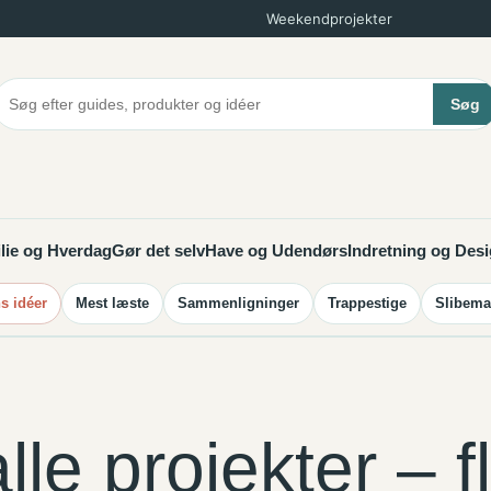
Små greb til mere ro i hjemmet
Søg
lie og Hverdag
Gør det selv
Have og Udendørs
Indretning og Des
 idéer
Mest læste
Sammenligninger
Trappestige
Slibema
lle projekter – f