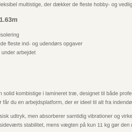
fleksibel multistige, der dækker de fleste hobby- og vedl
 1.63m
isolering
 de fleste ind- og udendørs opgaver
 under arbejdet
olid kombistige i lamineret træ, designet til både prof
 får du en arbejdsplatform, der er ideel til alt fra inden
ssisk udtryk, men absorberer samtidig vibrationer og virk
sideværts stabilitet, mens vægten på kun 11 kg gør den 