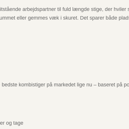
ritstående arbejdspartner til fuld længde stige, der hvil
mmet eller gemmes væk i skuret. Det sparer både plads og
de bedste kombistiger på markedet lige nu – baseret på p
der og tage